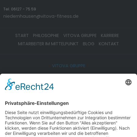
Tel. 06127 - 75 59
niedernhausen@vitova-fitness.de
START
PHILOSOPHIE
VITOVA GRUPPE
KARRIERE
MITARBEITER IM MITTELPUNKT
BLOG
KONTAKT
VITOVA GRUPPE