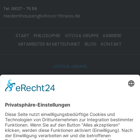
Tel. 06127 - 75 59
niedernhausen@vitova-fitness.de
START
PHILOSOPHIE
VITOVA GRUPPE
KARRIERE
MITARBEITER IM MITTELPUNKT
BLOG
KONTAKT
VITOVA GRUPPE