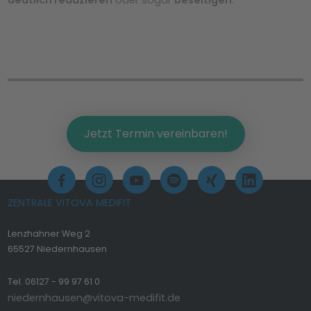
deutlich reduzieren
oder sogar
beseitigen
.
Jetzt Termin vereinbaren!
ZENTRALE VITOVA MEDIFIT
Lenzhahner Weg 2
65527 Niedernhausen
Tel. 06127 - 99 97 61 0
niedernhausen@vitova-medifit.de