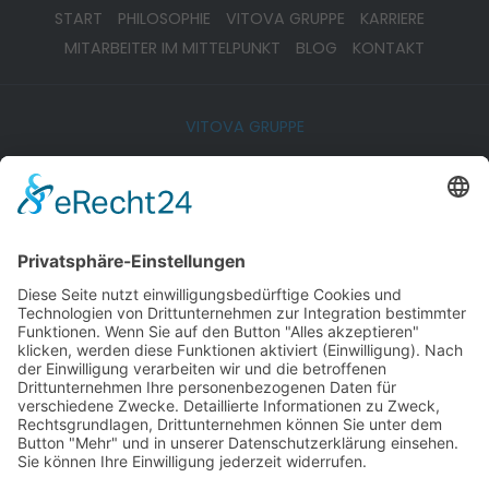
START
PHILOSOPHIE
VITOVA GRUPPE
KARRIERE
MITARBEITER IM MITTELPUNKT
BLOG
KONTAKT
VITOVA GRUPPE
© 2026 Vitova Gruppe