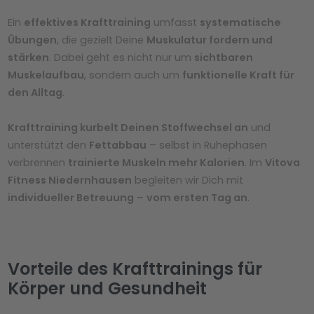
Ein
effektives Krafttraining
umfasst
systematische
Übungen
, die gezielt Deine
Muskulatur fordern und
stärken
. Dabei geht es nicht nur um
sichtbaren
Muskelaufbau
, sondern auch um
funktionelle Kraft für
den Alltag
.
Krafttraining kurbelt Deinen Stoffwechsel an
und
unterstützt den
Fettabbau
– selbst in Ruhephasen
verbrennen
trainierte Muskeln mehr Kalorien
. Im
Vitova
Fitness Niedernhausen
begleiten wir Dich mit
individueller Betreuung
–
vom ersten Tag an
.
Vorteile des Krafttrainings für
Körper und Gesundheit